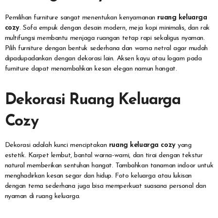
Pemilihan furniture sangat menentukan kenyamanan
ruang keluarga
cozy
. Sofa empuk dengan desain modern, meja kopi minimalis, dan rak
multifungsi membantu menjaga ruangan tetap rapi sekaligus nyaman.
Pilih furniture dengan bentuk sederhana dan warna netral agar mudah
dipadupadankan dengan dekorasi lain. Aksen kayu atau logam pada
furniture dapat menambahkan kesan elegan namun hangat.
Dekorasi Ruang Keluarga
Cozy
Dekorasi adalah kunci menciptakan
ruang keluarga cozy
yang
estetik. Karpet lembut, bantal warna-warni, dan tirai dengan tekstur
natural memberikan sentuhan hangat. Tambahkan tanaman indoor untuk
menghadirkan kesan segar dan hidup. Foto keluarga atau lukisan
dengan tema sederhana juga bisa memperkuat suasana personal dan
nyaman di ruang keluarga.