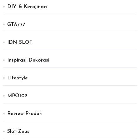
DIY & Kerajinan
GTA777
IDN SLOT
Inspirasi Dekorasi
Lifestyle
MPO102
Review Produk
Slot Zeus