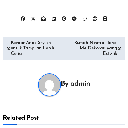
Post
Kamar Anak Stylish
Rumah Neutral Tone:
untuk Tampilan Lebih
Ide Dekorasi yang
navigation
Ceria
Estetik
By
admin
Related Post