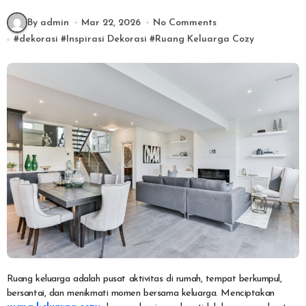
By admin
Mar 22, 2026
No Comments
#
dekorasi
#
Inspirasi Dekorasi
#
Ruang Keluarga Cozy
Ruang keluarga adalah pusat aktivitas di rumah, tempat berkumpul,
bersantai, dan menikmati momen bersama keluarga. Menciptakan