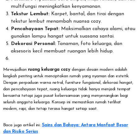
multifungsi meningkatkan kenyamanan.
Tekstur Lembut:
Karpet, bantal, dan tirai dengan
tekstur lembut menambah nuansa cozy.
Pencahayaan Tepat:
Maksimalkan cahaya alami, atau
gunakan lampu hangat untuk suasana santai.
Dekorasi Personal:
Tanaman, foto keluarga, dan
aksesoris kecil membuat ruangan lebih hidup.
Mewujudkan
ruang keluarga cozy
dengan desain modern adalah
langkah penting untuk menciptakan rumah yang nyaman dan estetik.
Dengan perpaduan warna netral, furniture fungsional, dekorasi hangat,
dan pencahayaan tepat, ruang keluarga tidak hanya menjadi tempat
bersantai tetapi juga pusat kebersamaan yang menyenangkan bagi
seluruh anggota keluarga. Konsep ini memastikan rumah terlihat
modern, rapi, dan tetap terasa hangat setiap saat.
Baca juga artikel ini:
Sains dan Bahaya: Antara Manfaat Besar
dan Risiko Serius