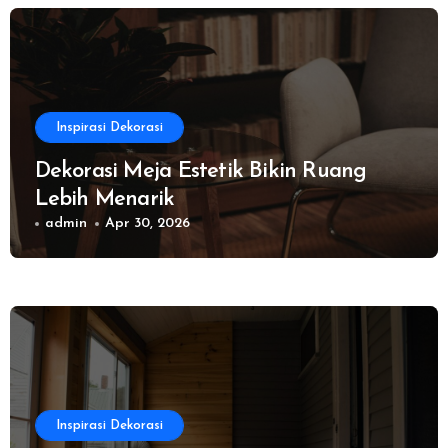
Inspirasi Dekorasi
Dekorasi Meja Estetik Bikin Ruang
Lebih Menarik
admin
Apr 30, 2026
Inspirasi Dekorasi