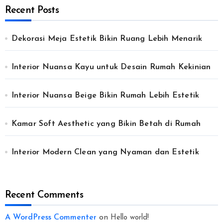
Recent Posts
Dekorasi Meja Estetik Bikin Ruang Lebih Menarik
Interior Nuansa Kayu untuk Desain Rumah Kekinian
Interior Nuansa Beige Bikin Rumah Lebih Estetik
Kamar Soft Aesthetic yang Bikin Betah di Rumah
Interior Modern Clean yang Nyaman dan Estetik
Recent Comments
A WordPress Commenter
on
Hello world!