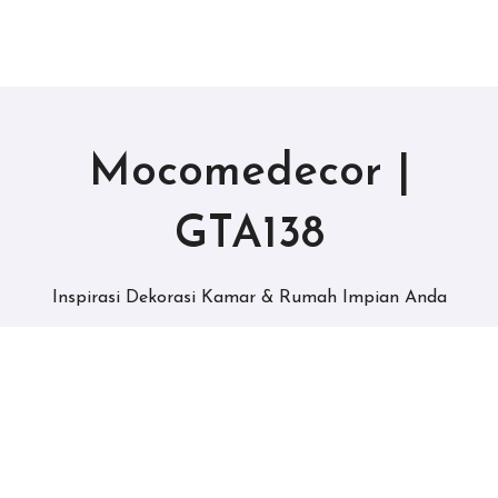
Mocomedecor |
GTA138
Inspirasi Dekorasi Kamar & Rumah Impian Anda
Copyright © All rights reserved
|
BlogData
by
Themeansar
.