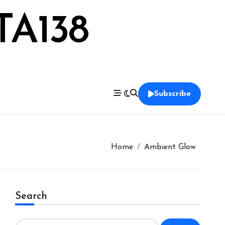
TA138
Subscribe
Home
Ambient Glow
Search