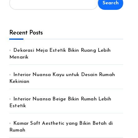
Search
Recent Posts
Dekorasi Meja Estetik Bikin Ruang Lebih
Menarik
Interior Nuansa Kayu untuk Desain Rumah
Kekinian
Interior Nuansa Beige Bikin Rumah Lebih
Estetik
Kamar Soft Aesthetic yang Bikin Betah di
Rumah