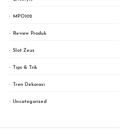
MPO102
Review Produk
Slot Zeus
Tips & Trik
Tren Dekorasi
Uncategorized