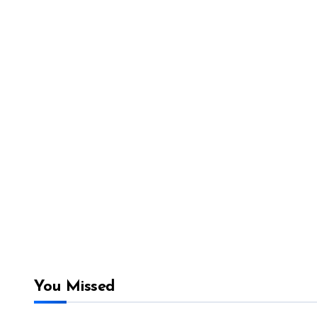
You Missed