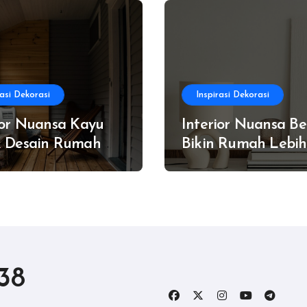
rasi Dekorasi
Inspirasi Dekorasi
ior Nuansa Kayu
Interior Nuansa Be
k Desain Rumah
Bikin Rumah Lebih
ian
Estetik
38