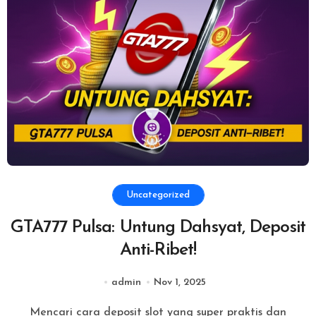
Uncategorized
GTA777 Pulsa: Untung Dahsyat, Deposit
Anti-Ribet!
admin
Nov 1, 2025
Mencari cara deposit slot yang super praktis dan