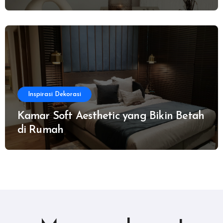
Inspirasi Dekorasi
Kamar Soft Aesthetic yang Bikin Betah
di Rumah