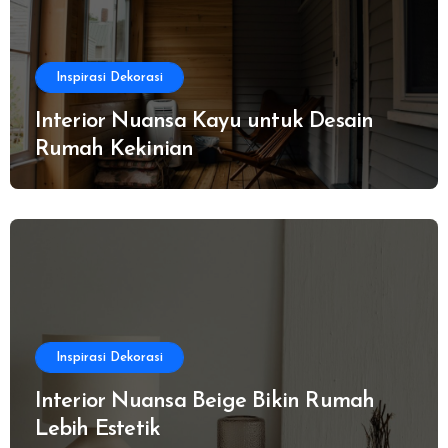
Inspirasi Dekorasi
Interior Nuansa Kayu untuk Desain
Rumah Kekinian
Inspirasi Dekorasi
Interior Nuansa Beige Bikin Rumah
Lebih Estetik