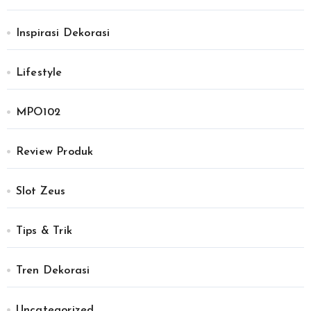
Inspirasi Dekorasi
Lifestyle
MPO102
Review Produk
Slot Zeus
Tips & Trik
Tren Dekorasi
Uncategorized