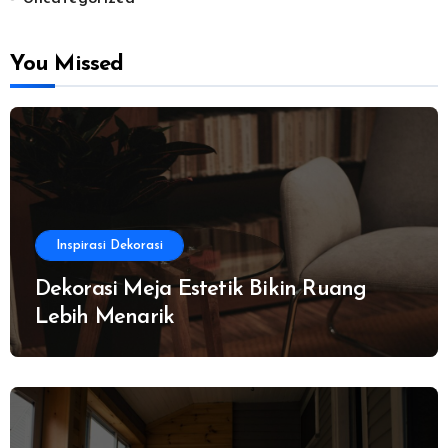
You Missed
Inspirasi Dekorasi
Dekorasi Meja Estetik Bikin Ruang
Lebih Menarik