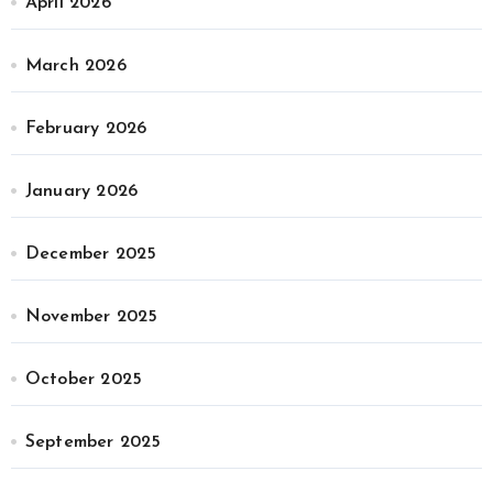
April 2026
March 2026
February 2026
January 2026
December 2025
November 2025
October 2025
September 2025