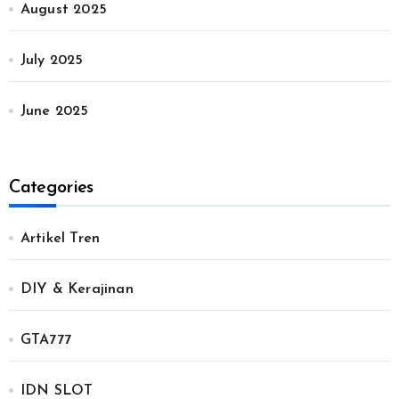
August 2025
July 2025
June 2025
Categories
Artikel Tren
DIY & Kerajinan
GTA777
IDN SLOT