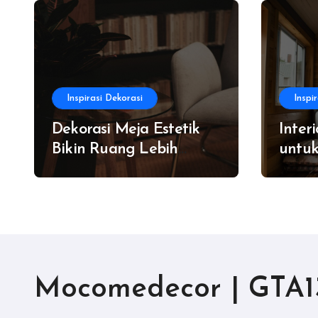
Inspirasi Dekorasi
Inspi
Dekorasi Meja Estetik
Inter
Bikin Ruang Lebih
untu
Menarik
Kekin
Mocomedecor | GTA1