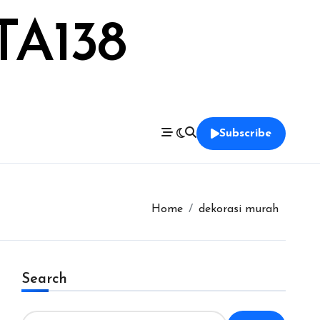
TA138
Subscribe
Home
dekorasi murah
Search