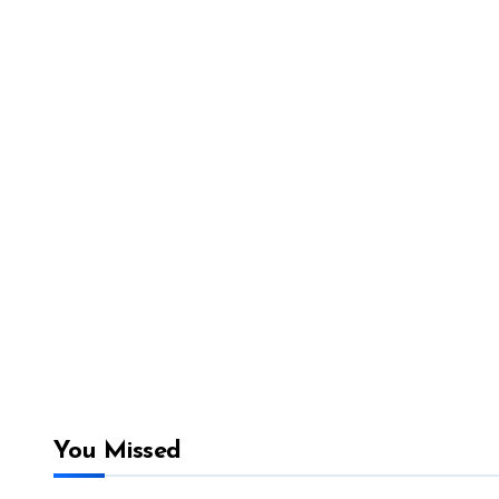
You Missed