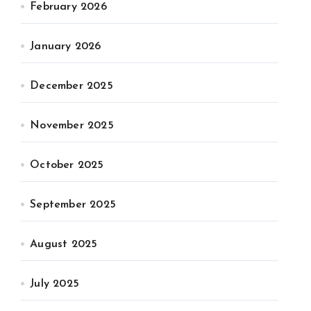
February 2026
January 2026
December 2025
November 2025
October 2025
September 2025
August 2025
July 2025