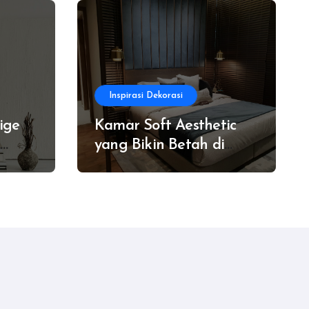
Inspirasi Dekorasi
ige
Kamar Soft Aesthetic
yang Bikin Betah di
Rumah