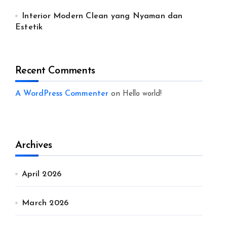
Interior Modern Clean yang Nyaman dan
Estetik
Recent Comments
A WordPress Commenter
on
Hello world!
Archives
April 2026
March 2026