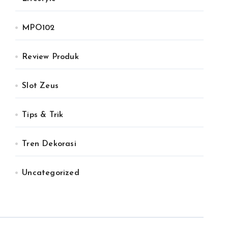
MPO102
Review Produk
Slot Zeus
Tips & Trik
Tren Dekorasi
Uncategorized