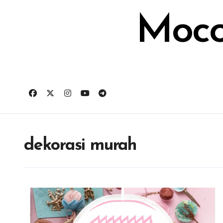
Skip
to
Moco
content
dekorasi murah