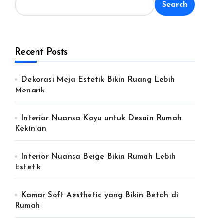
Search
Recent Posts
Dekorasi Meja Estetik Bikin Ruang Lebih
Menarik
Interior Nuansa Kayu untuk Desain Rumah
Kekinian
Interior Nuansa Beige Bikin Rumah Lebih
Estetik
Kamar Soft Aesthetic yang Bikin Betah di
Rumah