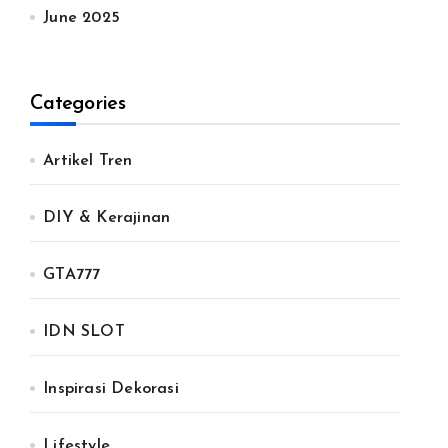
June 2025
Categories
Artikel Tren
DIY & Kerajinan
GTA777
IDN SLOT
Inspirasi Dekorasi
Lifestyle