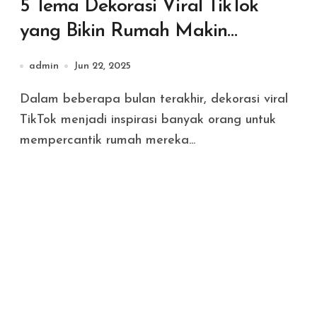
5 Tema Dekorasi Viral TikTok
yang Bikin Rumah Makin
Kekinian
admin
Jun 22, 2025
Dalam beberapa bulan terakhir, dekorasi viral
TikTok menjadi inspirasi banyak orang untuk
mempercantik rumah mereka...