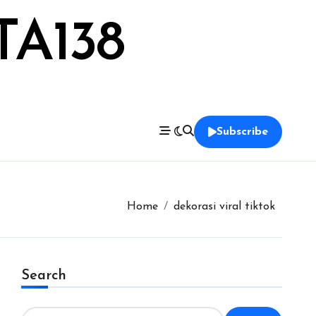
TA138
Subscribe
Home
dekorasi viral tiktok
Search