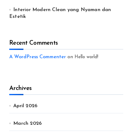
Interior Modern Clean yang Nyaman dan
Estetik
Recent Comments
A WordPress Commenter
on
Hello world!
Archives
April 2026
March 2026