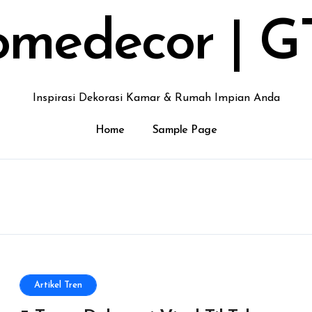
medecor | G
Inspirasi Dekorasi Kamar & Rumah Impian Anda
Home
Sample Page
Artikel Tren