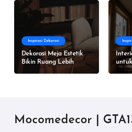
Inspirasi Dekorasi
Inspi
Dekorasi Meja Estetik
Inter
Bikin Ruang Lebih
untu
Menarik
Kekin
Mocomedecor | GTA1