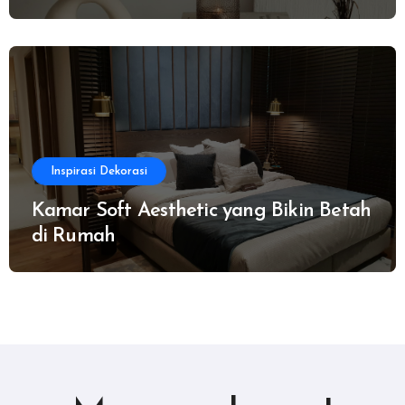
Inspirasi Dekorasi
Kamar Soft Aesthetic yang Bikin Betah
di Rumah