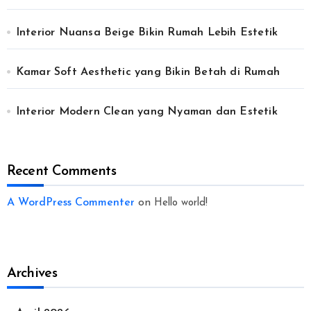
Interior Nuansa Beige Bikin Rumah Lebih Estetik
Kamar Soft Aesthetic yang Bikin Betah di Rumah
Interior Modern Clean yang Nyaman dan Estetik
Recent Comments
A WordPress Commenter
on
Hello world!
Archives