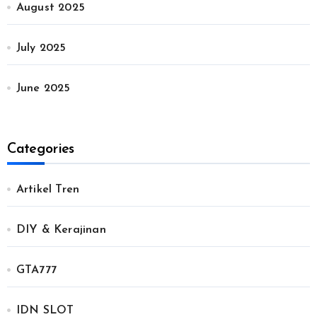
August 2025
July 2025
June 2025
Categories
Artikel Tren
DIY & Kerajinan
GTA777
IDN SLOT