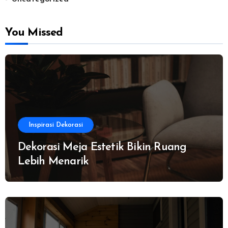
You Missed
Inspirasi Dekorasi
Dekorasi Meja Estetik Bikin Ruang
Lebih Menarik