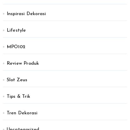
Inspirasi Dekorasi
Lifestyle
MPO102
Review Produk
Slot Zeus
Tips & Trik
Tren Dekorasi
Uncategorized