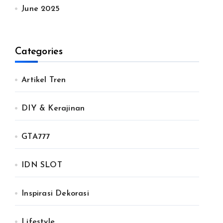
June 2025
Categories
Artikel Tren
DIY & Kerajinan
GTA777
IDN SLOT
Inspirasi Dekorasi
Lifestyle