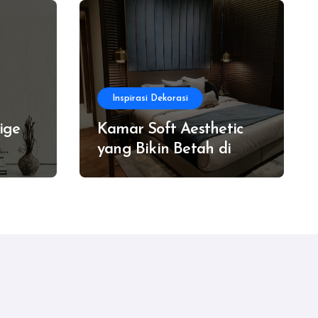
Inspirasi Dekorasi
ige
Kamar Soft Aesthetic
yang Bikin Betah di
Rumah