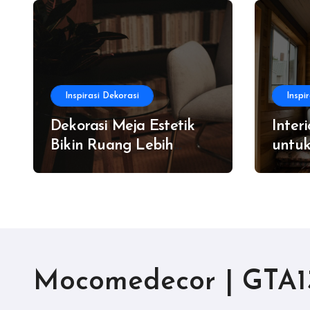
Inspirasi Dekorasi
Inspi
Dekorasi Meja Estetik
Inter
Bikin Ruang Lebih
untu
Menarik
Kekin
Mocomedecor | GTA1