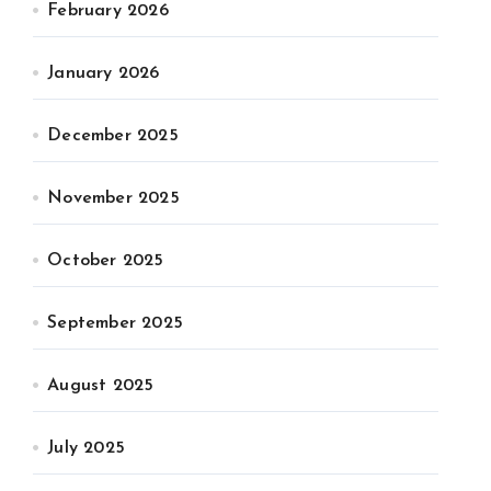
February 2026
January 2026
December 2025
November 2025
October 2025
September 2025
August 2025
July 2025