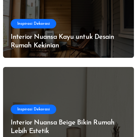
Inspirasi Dekorasi
Interior Nuansa Kayu untuk Desain
Rumah Kekinian
Inspirasi Dekorasi
Interior Nuansa Beige Bikin Rumah
Lebih Estetik