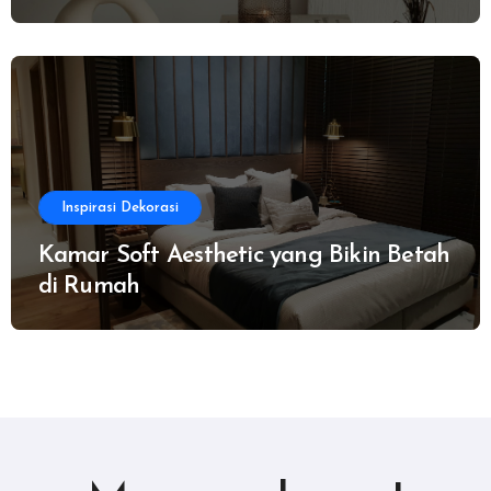
Inspirasi Dekorasi
Kamar Soft Aesthetic yang Bikin Betah
di Rumah