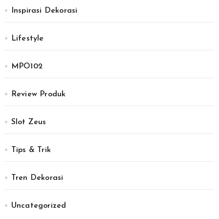
Inspirasi Dekorasi
Lifestyle
MPO102
Review Produk
Slot Zeus
Tips & Trik
Tren Dekorasi
Uncategorized