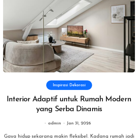
Inspirasi Dekorasi
Interior Adaptif untuk Rumah Modern
yang Serba Dinamis
admin
Jan 31, 2026
Gaya hidup sekarang makin fleksibel. Kadang rumah jadi