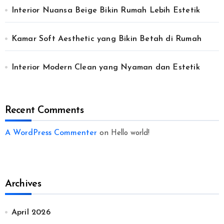
Interior Nuansa Beige Bikin Rumah Lebih Estetik
Kamar Soft Aesthetic yang Bikin Betah di Rumah
Interior Modern Clean yang Nyaman dan Estetik
Recent Comments
A WordPress Commenter
on
Hello world!
Archives
April 2026