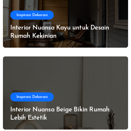
Inspirasi Dekorasi
Interior Nuansa Kayu untuk Desain
Rumah Kekinian
Inspirasi Dekorasi
Interior Nuansa Beige Bikin Rumah
Lebih Estetik