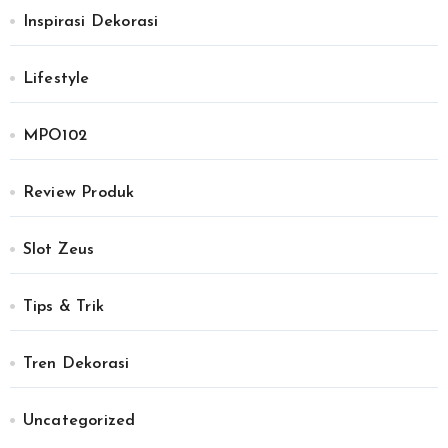
Inspirasi Dekorasi
Lifestyle
MPO102
Review Produk
Slot Zeus
Tips & Trik
Tren Dekorasi
Uncategorized