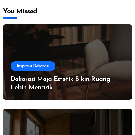
You Missed
Inspirasi Dekorasi
Dekorasi Meja Estetik Bikin Ruang
Lebih Menarik