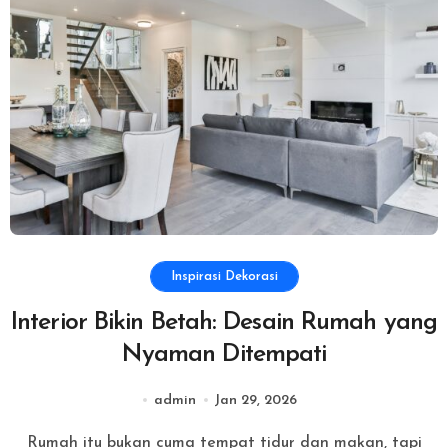
Inspirasi Dekorasi
Interior Bikin Betah: Desain Rumah yang
Nyaman Ditempati
admin
Jan 29, 2026
Rumah itu bukan cuma tempat tidur dan makan, tapi