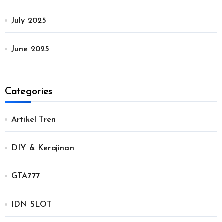
July 2025
June 2025
Categories
Artikel Tren
DIY & Kerajinan
GTA777
IDN SLOT