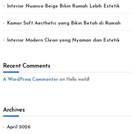
Interior Nuansa Beige Bikin Rumah Lebih Estetik
Kamar Soft Aesthetic yang Bikin Betah di Rumah
Interior Modern Clean yang Nyaman dan Estetik
Recent Comments
A WordPress Commenter
on
Hello world!
Archives
April 2026