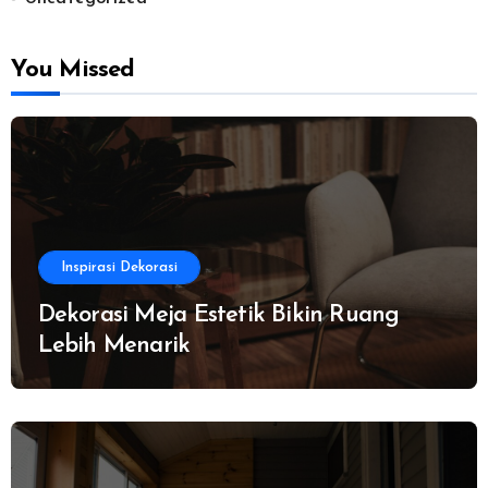
You Missed
Inspirasi Dekorasi
Dekorasi Meja Estetik Bikin Ruang
Lebih Menarik