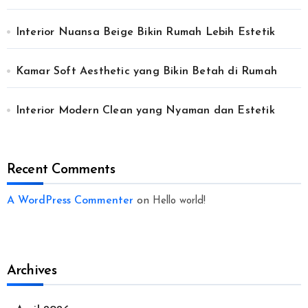
Interior Nuansa Beige Bikin Rumah Lebih Estetik
Kamar Soft Aesthetic yang Bikin Betah di Rumah
Interior Modern Clean yang Nyaman dan Estetik
Recent Comments
A WordPress Commenter
on
Hello world!
Archives