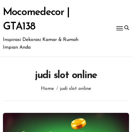
Skip
to
Mocomedecor |
content
GTA138
Inspirasi Dekorasi Kamar & Rumah
Impian Anda
judi slot online
Home
judi slot online