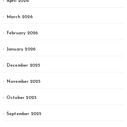
April 2026
March 2026
February 2026
January 2026
December 2025
November 2025
October 2025
September 2025