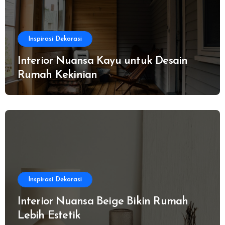
Inspirasi Dekorasi
Interior Nuansa Kayu untuk Desain
Rumah Kekinian
Inspirasi Dekorasi
Interior Nuansa Beige Bikin Rumah
Lebih Estetik