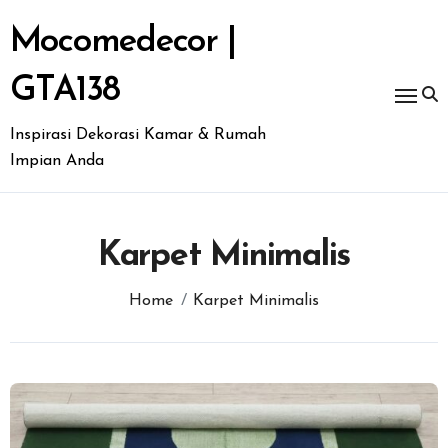
Skip
to
Mocomedecor |
content
GTA138
Inspirasi Dekorasi Kamar & Rumah
Impian Anda
Karpet Minimalis
Home
Karpet Minimalis