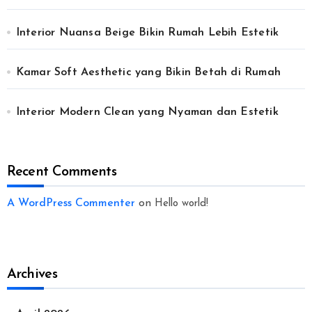
Interior Nuansa Beige Bikin Rumah Lebih Estetik
Kamar Soft Aesthetic yang Bikin Betah di Rumah
Interior Modern Clean yang Nyaman dan Estetik
Recent Comments
A WordPress Commenter
on
Hello world!
Archives