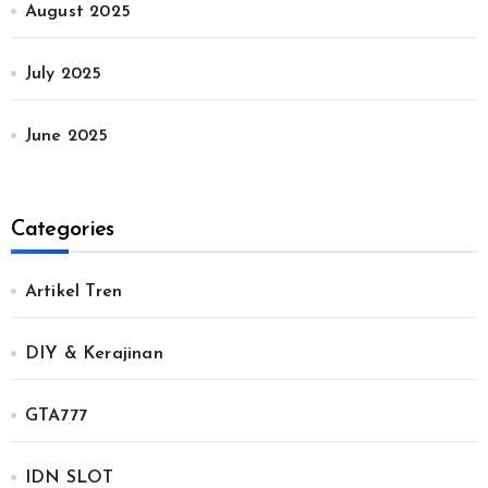
August 2025
July 2025
June 2025
Categories
Artikel Tren
DIY & Kerajinan
GTA777
IDN SLOT