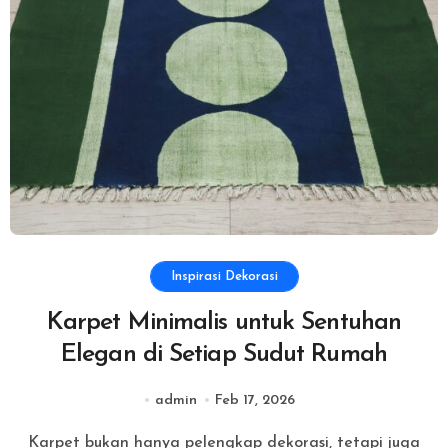
Inspirasi Dekorasi
Karpet Minimalis untuk Sentuhan
Elegan di Setiap Sudut Rumah
admin
Feb 17, 2026
Karpet bukan hanya pelengkap dekorasi, tetapi juga