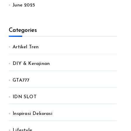
June 2025
Categories
Artikel Tren
DIY & Kerajinan
GTA777
IDN SLOT
Inspirasi Dekorasi
Lifestyle