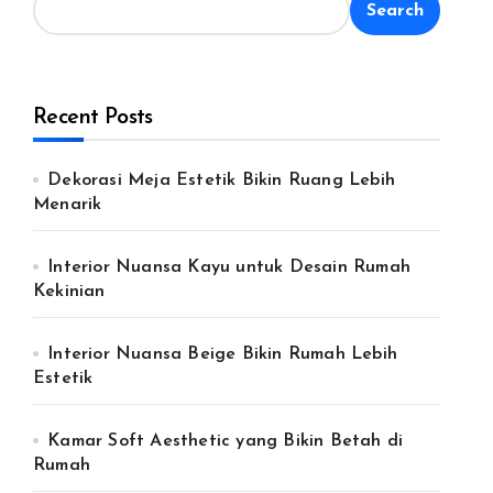
Search
Recent Posts
Dekorasi Meja Estetik Bikin Ruang Lebih
Menarik
Interior Nuansa Kayu untuk Desain Rumah
Kekinian
Interior Nuansa Beige Bikin Rumah Lebih
Estetik
Kamar Soft Aesthetic yang Bikin Betah di
Rumah