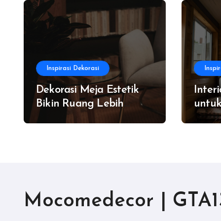
Inspirasi Dekorasi
Inspi
Dekorasi Meja Estetik
Inter
Bikin Ruang Lebih
untu
Menarik
Kekin
Mocomedecor | GTA1