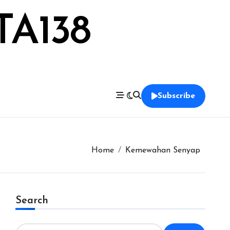
TA138
Subscribe
Home
Kemewahan Senyap
Search