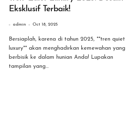
Eksklusif Terbaik!
admin
Oct 18, 2025
Bersiaplah, karena di tahun 2025, **tren quiet
luxury** akan menghadirkan kemewahan yang
berbisik ke dalam hunian Anda! Lupakan
tampilan yang…