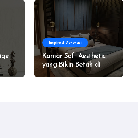
Inspirasi Dekorasi
ige
Kamar Soft Aesthetic
yang Bikin Betah di
Rumah