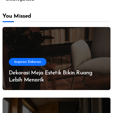
You Missed
Inspirasi Dekorasi
Dekorasi Meja Estetik Bikin Ruang
Lebih Menarik