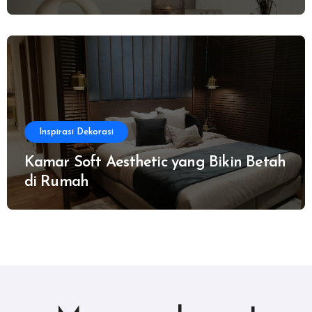
Inspirasi Dekorasi
Kamar Soft Aesthetic yang Bikin Betah
di Rumah