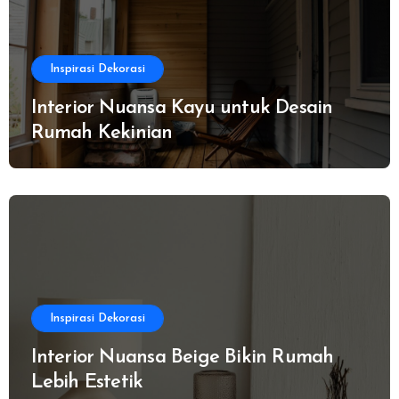
Inspirasi Dekorasi
Interior Nuansa Kayu untuk Desain
Rumah Kekinian
Inspirasi Dekorasi
Interior Nuansa Beige Bikin Rumah
Lebih Estetik