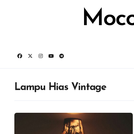
Skip
to
Moco
content
Lampu Hias Vintage