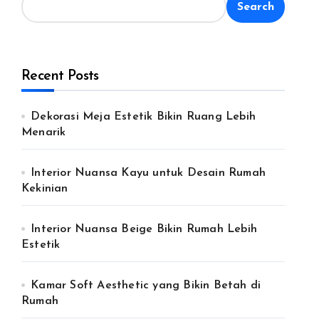
Search
Recent Posts
Dekorasi Meja Estetik Bikin Ruang Lebih
Menarik
Interior Nuansa Kayu untuk Desain Rumah
Kekinian
Interior Nuansa Beige Bikin Rumah Lebih
Estetik
Kamar Soft Aesthetic yang Bikin Betah di
Rumah