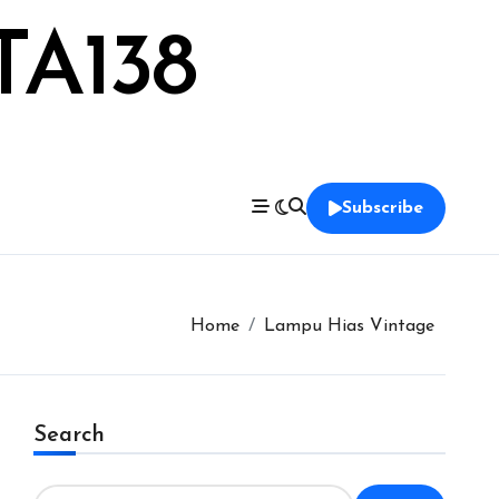
TA138
Subscribe
Home
Lampu Hias Vintage
Search