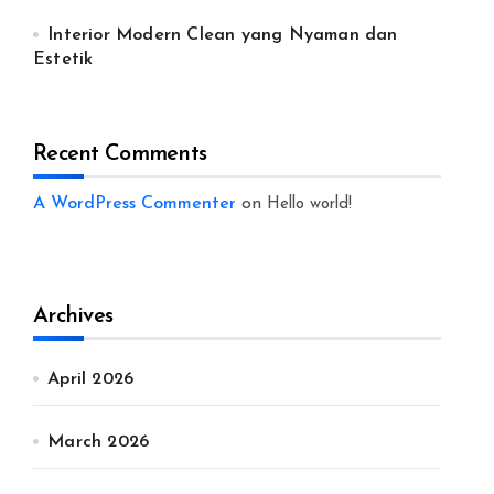
Interior Modern Clean yang Nyaman dan
Estetik
Recent Comments
A WordPress Commenter
on
Hello world!
Archives
April 2026
March 2026