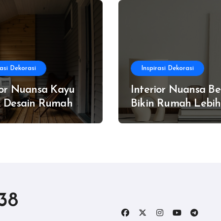
rasi Dekorasi
Inspirasi Dekorasi
ior Nuansa Kayu
Interior Nuansa Be
k Desain Rumah
Bikin Rumah Lebih
ian
Estetik
38