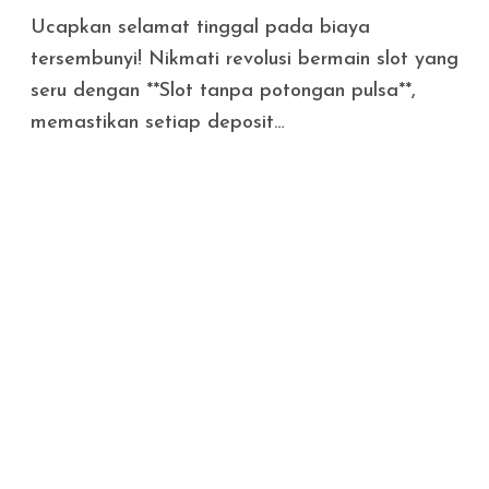
Ucapkan selamat tinggal pada biaya
tersembunyi! Nikmati revolusi bermain slot yang
seru dengan **Slot tanpa potongan pulsa**,
memastikan setiap deposit…