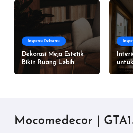
Inspirasi Dekorasi
Inspi
Dekorasi Meja Estetik
Inter
Bikin Ruang Lebih
untu
Menarik
Kekin
Mocomedecor | GTA1