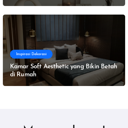
Inspirasi Dekorasi
Kamar Soft Aesthetic yang Bikin Betah
di Rumah