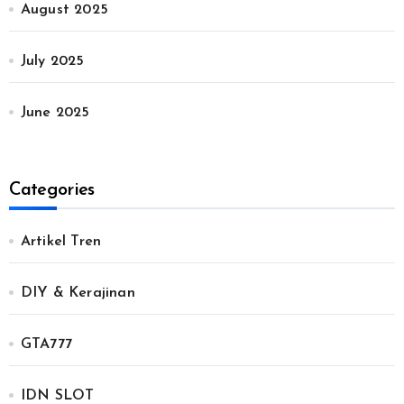
August 2025
July 2025
June 2025
Categories
Artikel Tren
DIY & Kerajinan
GTA777
IDN SLOT