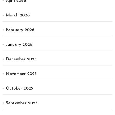
April 2026
March 2026
February 2026
January 2026
December 2025
November 2025
October 2025
September 2025