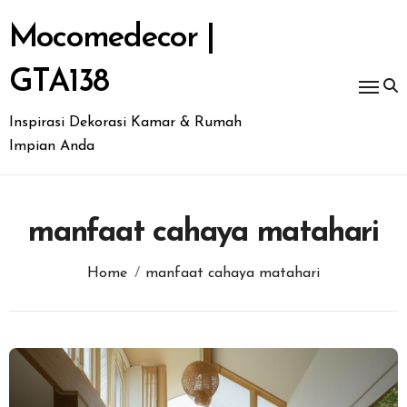
Skip
to
Mocomedecor |
content
GTA138
Inspirasi Dekorasi Kamar & Rumah
Impian Anda
manfaat cahaya matahari
Home
manfaat cahaya matahari