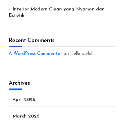
Interior Modern Clean yang Nyaman dan
Estetik
Recent Comments
A WordPress Commenter
on
Hello world!
Archives
April 2026
March 2026