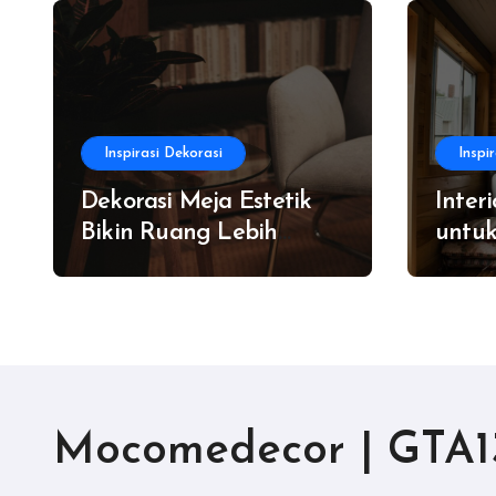
Inspirasi Dekorasi
Inspi
Dekorasi Meja Estetik
Inter
Bikin Ruang Lebih
untu
Menarik
Kekin
Mocomedecor | GTA1