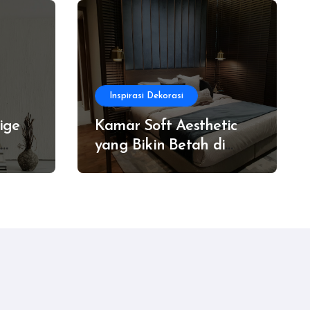
Inspirasi Dekorasi
ige
Kamar Soft Aesthetic
yang Bikin Betah di
Rumah