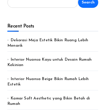
Search
Recent Posts
Dekorasi Meja Estetik Bikin Ruang Lebih
Menarik
Interior Nuansa Kayu untuk Desain Rumah
Kekinian
Interior Nuansa Beige Bikin Rumah Lebih
Estetik
Kamar Soft Aesthetic yang Bikin Betah di
Rumah