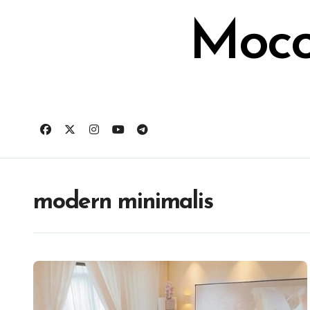
Skip
to
Moco
content
modern minimalis