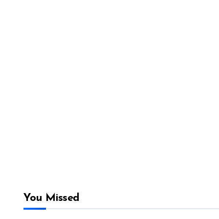
You Missed