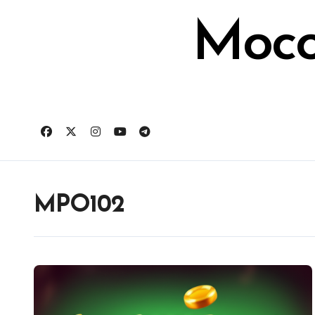
Skip
to
Moco
content
MPO102