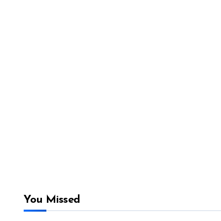
You Missed