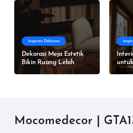
Inspirasi Dekorasi
Inspi
Dekorasi Meja Estetik
Inter
Bikin Ruang Lebih
untu
Menarik
Kekin
Mocomedecor | GTA1