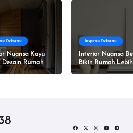
rasi Dekorasi
Inspirasi Dekorasi
ior Nuansa Kayu
Interior Nuansa Be
k Desain Rumah
Bikin Rumah Lebih
ian
Estetik
38