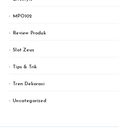
MPO102
Review Produk
Slot Zeus
Tips & Trik
Tren Dekorasi
Uncategorized