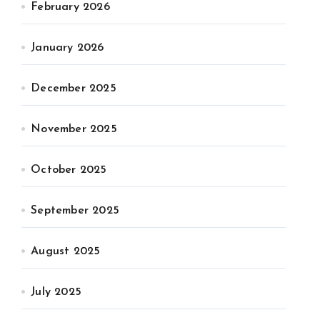
February 2026
January 2026
December 2025
November 2025
October 2025
September 2025
August 2025
July 2025