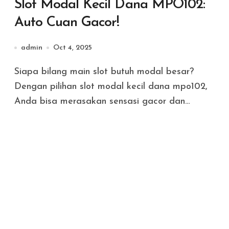
Slot Modal Kecil Dana MPO102:
Auto Cuan Gacor!
admin
Oct 4, 2025
Siapa bilang main slot butuh modal besar?
Dengan pilihan slot modal kecil dana mpo102,
Anda bisa merasakan sensasi gacor dan…