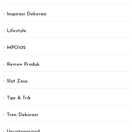
Inspirasi Dekorasi
Lifestyle
MPO102
Review Produk
Slot Zeus
Tips & Trik
Tren Dekorasi
Uncategorized