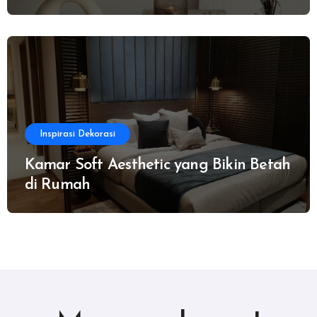
Inspirasi Dekorasi
Kamar Soft Aesthetic yang Bikin Betah
di Rumah