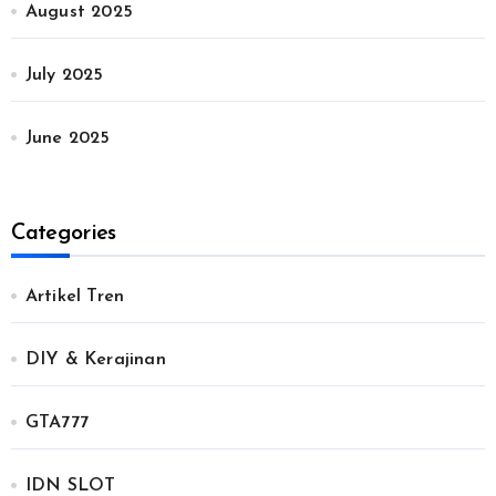
August 2025
July 2025
June 2025
Categories
Artikel Tren
DIY & Kerajinan
GTA777
IDN SLOT