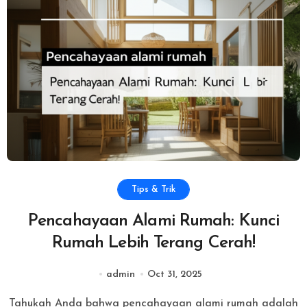
Tips & Trik
Pencahayaan Alami Rumah: Kunci
Rumah Lebih Terang Cerah!
admin
Oct 31, 2025
Tahukah Anda bahwa pencahayaan alami rumah adalah