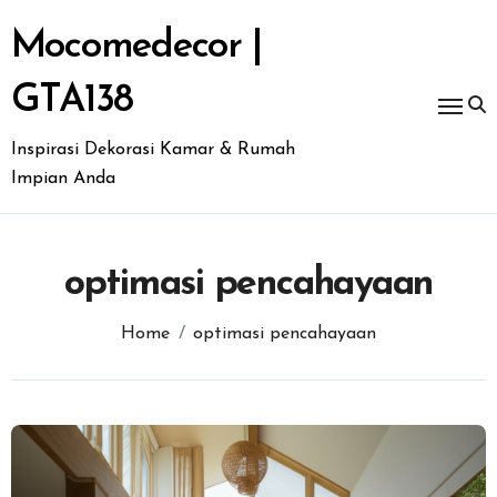
Skip
to
Mocomedecor |
content
GTA138
Inspirasi Dekorasi Kamar & Rumah
Impian Anda
optimasi pencahayaan
Home
optimasi pencahayaan