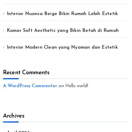
Interior Nuansa Beige Bikin Rumah Lebih Estetik
Kamar Soft Aesthetic yang Bikin Betah di Rumah
Interior Modern Clean yang Nyaman dan Estetik
Recent Comments
A WordPress Commenter
on
Hello world!
Archives