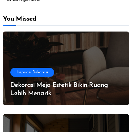
You Missed
Inspirasi Dekorasi
Dekorasi Meja Estetik Bikin Ruang
Lebih Menarik