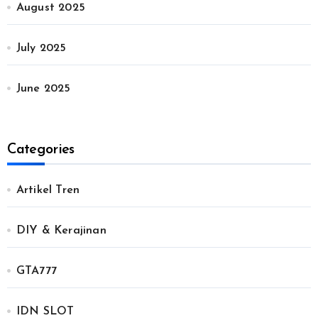
August 2025
July 2025
June 2025
Categories
Artikel Tren
DIY & Kerajinan
GTA777
IDN SLOT