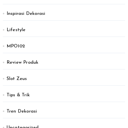
Inspirasi Dekorasi
Lifestyle
MPO102
Review Produk
Slot Zeus
Tips & Trik
Tren Dekorasi
Uncategorized