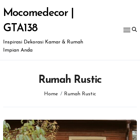
Skip
to
Mocomedecor |
content
GTA138
Inspirasi Dekorasi Kamar & Rumah
Impian Anda
Rumah Rustic
Home
Rumah Rustic