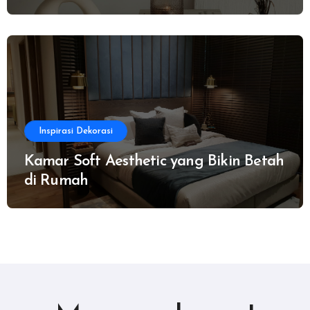
Inspirasi Dekorasi
Kamar Soft Aesthetic yang Bikin Betah
di Rumah