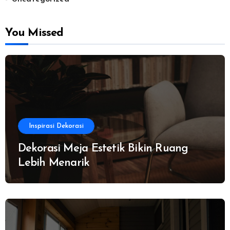
You Missed
Inspirasi Dekorasi
Dekorasi Meja Estetik Bikin Ruang
Lebih Menarik