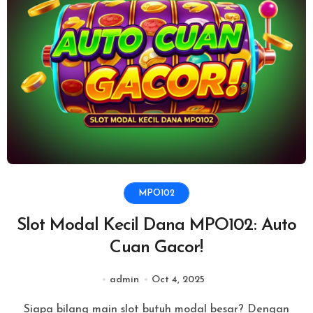
MPO102
Slot Modal Kecil Dana MPO102: Auto
Cuan Gacor!
admin
Oct 4, 2025
Siapa bilang main slot butuh modal besar? Dengan