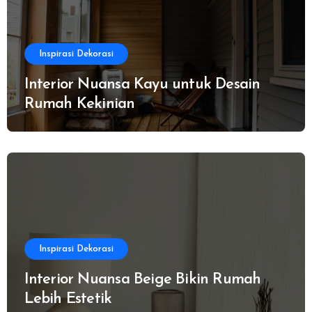
Inspirasi Dekorasi
Interior Nuansa Kayu untuk Desain
Rumah Kekinian
Inspirasi Dekorasi
Interior Nuansa Beige Bikin Rumah
Lebih Estetik