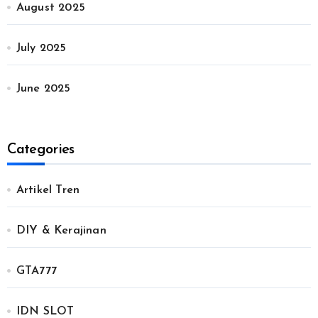
August 2025
July 2025
June 2025
Categories
Artikel Tren
DIY & Kerajinan
GTA777
IDN SLOT