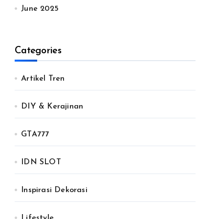
June 2025
Categories
Artikel Tren
DIY & Kerajinan
GTA777
IDN SLOT
Inspirasi Dekorasi
Lifestyle