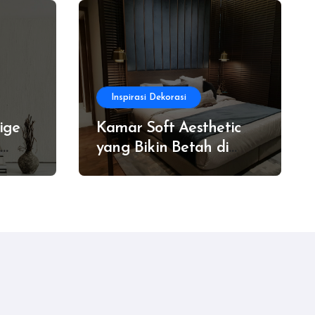
Inspirasi Dekorasi
ige
Kamar Soft Aesthetic
yang Bikin Betah di
Rumah