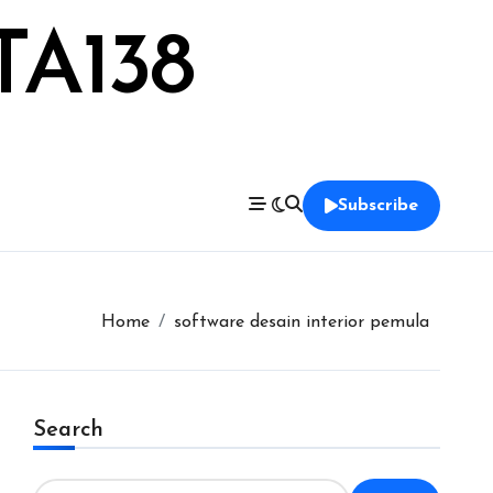
TA138
Subscribe
Home
software desain interior pemula
Search