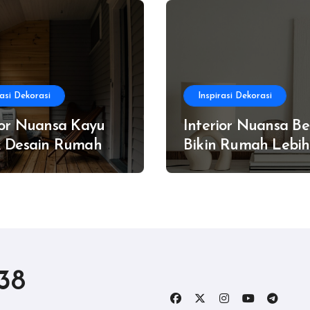
rasi Dekorasi
Inspirasi Dekorasi
ior Nuansa Kayu
Interior Nuansa Be
k Desain Rumah
Bikin Rumah Lebih
ian
Estetik
38