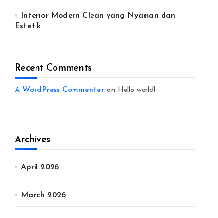
Interior Modern Clean yang Nyaman dan
Estetik
Recent Comments
A WordPress Commenter
on
Hello world!
Archives
April 2026
March 2026