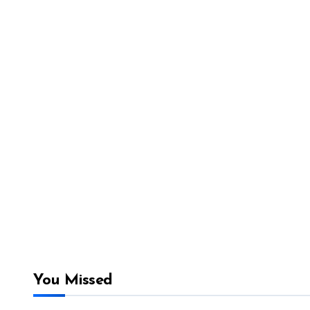
You Missed