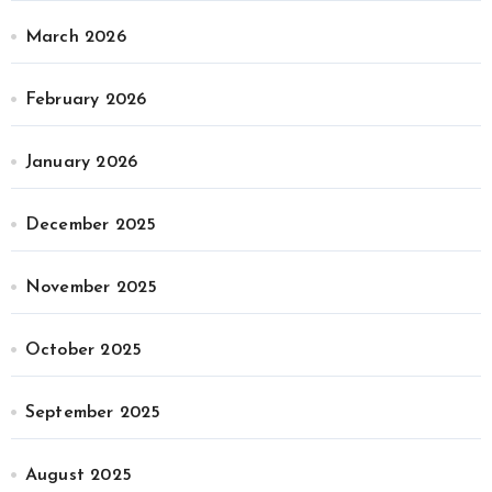
March 2026
February 2026
January 2026
December 2025
November 2025
October 2025
September 2025
August 2025