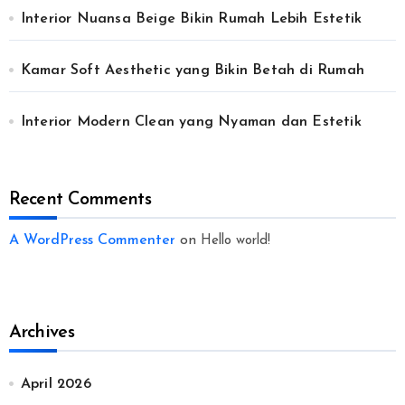
Interior Nuansa Beige Bikin Rumah Lebih Estetik
Kamar Soft Aesthetic yang Bikin Betah di Rumah
Interior Modern Clean yang Nyaman dan Estetik
Recent Comments
A WordPress Commenter
on
Hello world!
Archives
April 2026