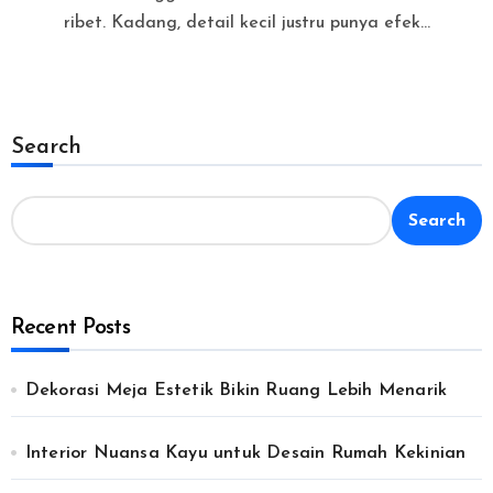
ribet. Kadang, detail kecil justru punya efek...
Search
Search
Recent Posts
Dekorasi Meja Estetik Bikin Ruang Lebih Menarik
Interior Nuansa Kayu untuk Desain Rumah Kekinian