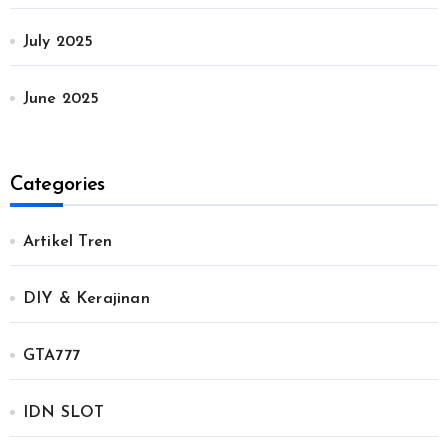
July 2025
June 2025
Categories
Artikel Tren
DIY & Kerajinan
GTA777
IDN SLOT