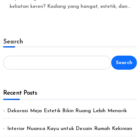
keliatan keren? Kadang yang hangat, estetik, dan...
Search
Search
Recent Posts
Dekorasi Meja Estetik Bikin Ruang Lebih Menarik
Interior Nuansa Kayu untuk Desain Rumah Kekinian