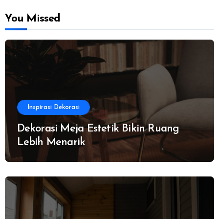
You Missed
Inspirasi Dekorasi
Dekorasi Meja Estetik Bikin Ruang
Lebih Menarik