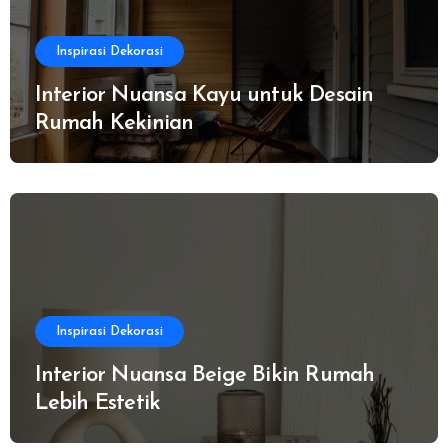
Inspirasi Dekorasi
Interior Nuansa Kayu untuk Desain
Rumah Kekinian
Inspirasi Dekorasi
Interior Nuansa Beige Bikin Rumah
Lebih Estetik