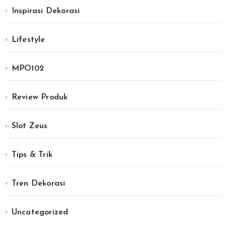
Inspirasi Dekorasi
Lifestyle
MPO102
Review Produk
Slot Zeus
Tips & Trik
Tren Dekorasi
Uncategorized