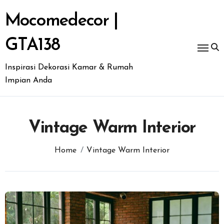
Skip
to
Mocomedecor |
content
GTA138
Inspirasi Dekorasi Kamar & Rumah
Impian Anda
Vintage Warm Interior
Home
Vintage Warm Interior