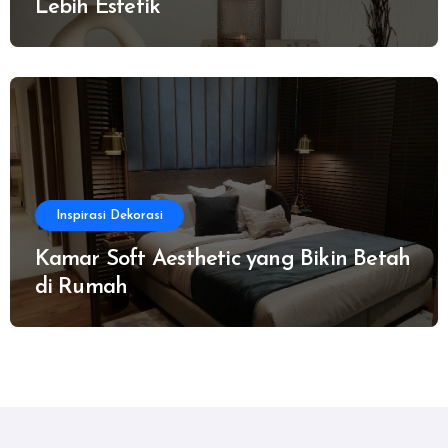
Lebih Estetik
Inspirasi Dekorasi
Kamar Soft Aesthetic yang Bikin Betah
di Rumah