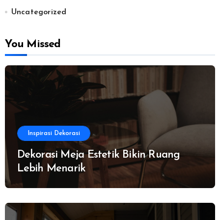
Uncategorized
You Missed
Inspirasi Dekorasi
Dekorasi Meja Estetik Bikin Ruang
Lebih Menarik