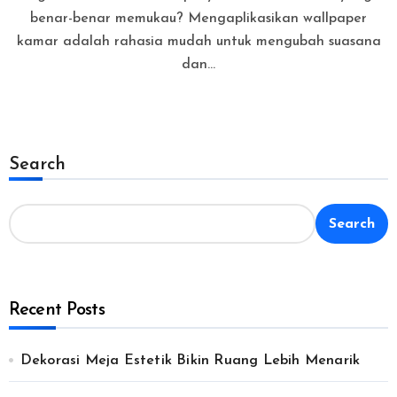
benar-benar memukau? Mengaplikasikan wallpaper
kamar adalah rahasia mudah untuk mengubah suasana
dan…
Search
Search
Recent Posts
Dekorasi Meja Estetik Bikin Ruang Lebih Menarik