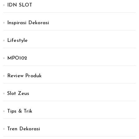
IDN SLOT
Inspirasi Dekorasi
Lifestyle
MPO102
Review Produk
Slot Zeus
Tips & Trik
Tren Dekorasi