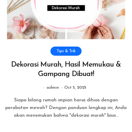
Tips & Trik
Dekorasi Murah, Hasil Memukau &
Gampang Dibuat!
admin
Oct 5, 2025
Siapa bilang rumah impian harus dihias dengan
perabotan mewah? Dengan panduan lengkap ini, Anda
akan menemukan bahwa *dekorasi murah* bisa…