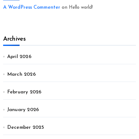
A WordPress Commenter
on
Hello world!
Archives
April 2026
March 2026
February 2026
January 2026
December 2025