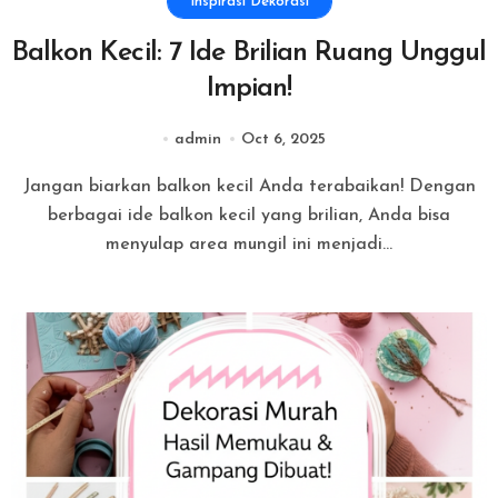
Inspirasi Dekorasi
Balkon Kecil: 7 Ide Brilian Ruang Unggul
Impian!
admin
Oct 6, 2025
Jangan biarkan balkon kecil Anda terabaikan! Dengan
berbagai ide balkon kecil yang brilian, Anda bisa
menyulap area mungil ini menjadi…