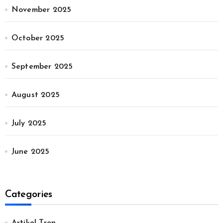
November 2025
October 2025
September 2025
August 2025
July 2025
June 2025
Categories
Artikel Tren