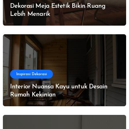
Dekorasi Meja Estetik Bikin Ruang
Lebih Menarik
Inspirasi Dekorasi
Interior Nuansa Kayu untuk Desain
Rumah Kekinian