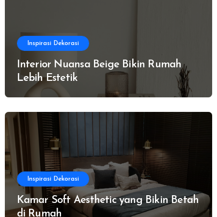
Inspirasi Dekorasi
Interior Nuansa Beige Bikin Rumah
Lebih Estetik
Inspirasi Dekorasi
Kamar Soft Aesthetic yang Bikin Betah
di Rumah