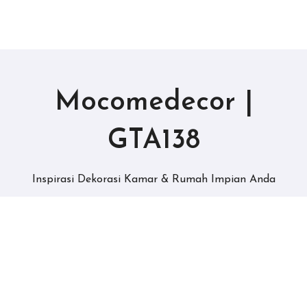
Mocomedecor |
GTA138
Inspirasi Dekorasi Kamar & Rumah Impian Anda
Copyright © All rights reserved
|
BlogData
by
Themeansar
.