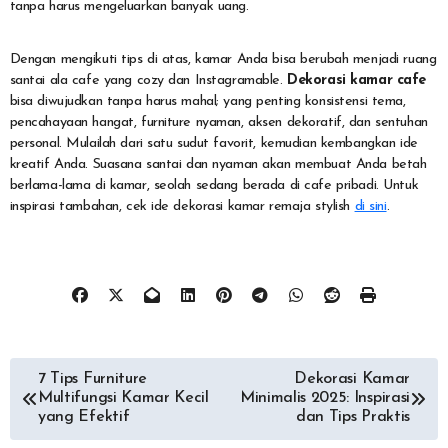
tanpa harus mengeluarkan banyak uang.
Dengan mengikuti tips di atas, kamar Anda bisa berubah menjadi ruang
santai ala cafe yang cozy dan Instagramable.
Dekorasi kamar cafe
bisa diwujudkan tanpa harus mahal; yang penting konsistensi tema,
pencahayaan hangat, furniture nyaman, aksen dekoratif, dan sentuhan
personal. Mulailah dari satu sudut favorit, kemudian kembangkan ide
kreatif Anda. Suasana santai dan nyaman akan membuat Anda betah
berlama-lama di kamar, seolah sedang berada di cafe pribadi. Untuk
inspirasi tambahan, cek ide dekorasi kamar remaja stylish
di sini
.
Post
7 Tips Furniture
Dekorasi Kamar
Multifungsi Kamar Kecil
Minimalis 2025: Inspirasi
navigation
yang Efektif
dan Tips Praktis