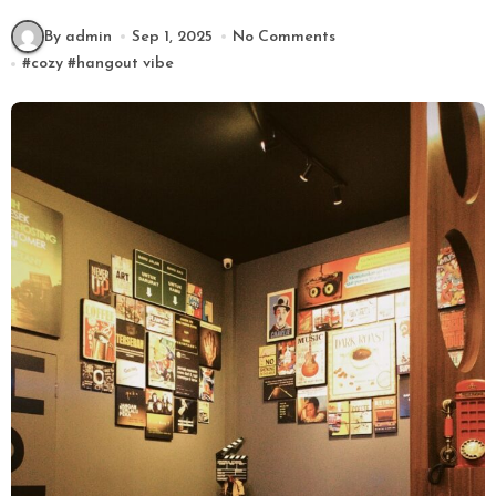
By admin
Sep 1, 2025
No Comments
#
cozy
#
hangout vibe