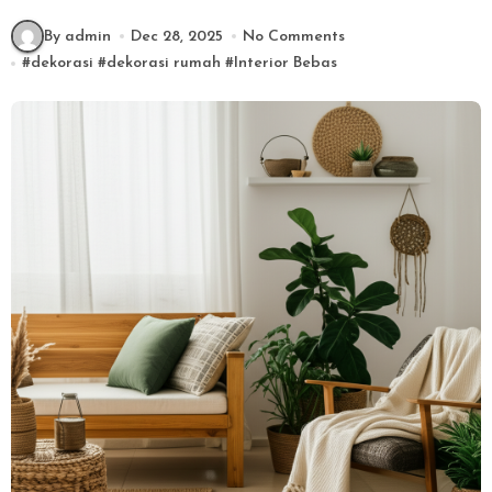
By admin
Dec 28, 2025
No Comments
#
dekorasi
#
dekorasi rumah
#
Interior Bebas