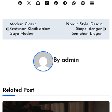
Post
Modern Classic:
Nordic Style: Desain
Sentuhan Klasik dalam
Simpel dengan
navigation
Gaya Modern
Sentuhan Elegan
By
admin
Related Post