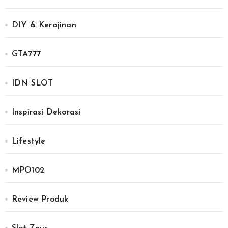
DIY & Kerajinan
GTA777
IDN SLOT
Inspirasi Dekorasi
Lifestyle
MPO102
Review Produk