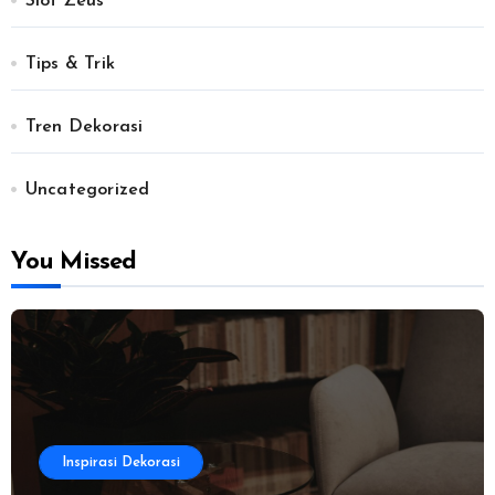
Slot Zeus
Tips & Trik
Tren Dekorasi
Uncategorized
You Missed
Inspirasi Dekorasi