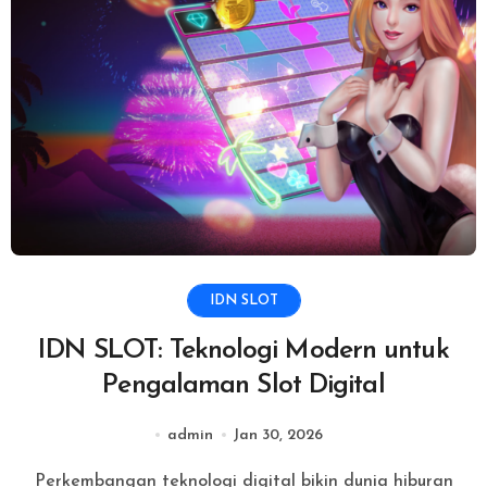
IDN SLOT
IDN SLOT: Teknologi Modern untuk
Pengalaman Slot Digital
admin
Jan 30, 2026
Perkembangan teknologi digital bikin dunia hiburan