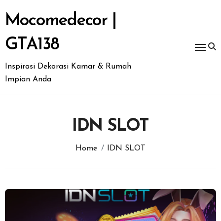
Skip
to
Mocomedecor |
content
GTA138
Inspirasi Dekorasi Kamar & Rumah
Impian Anda
IDN SLOT
Home
IDN SLOT