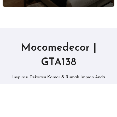
Mocomedecor |
GTA138
Inspirasi Dekorasi Kamar & Rumah Impian Anda
Copyright © All rights reserved
|
BlogData
by