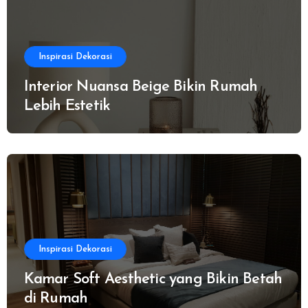
Inspirasi Dekorasi
Interior Nuansa Beige Bikin Rumah
Lebih Estetik
Inspirasi Dekorasi
Kamar Soft Aesthetic yang Bikin Betah
di Rumah