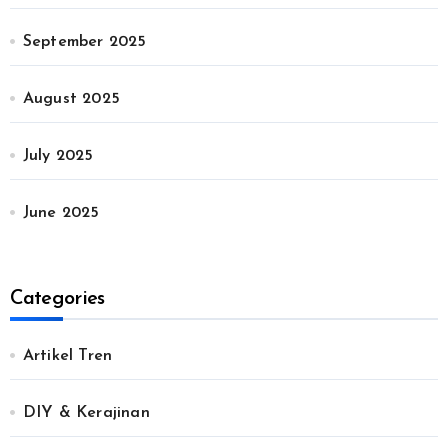
September 2025
August 2025
July 2025
June 2025
Categories
Artikel Tren
DIY & Kerajinan