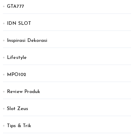
GTA777
IDN SLOT
Inspirasi Dekorasi
Lifestyle
MPO102
Review Produk
Slot Zeus
Tips & Trik