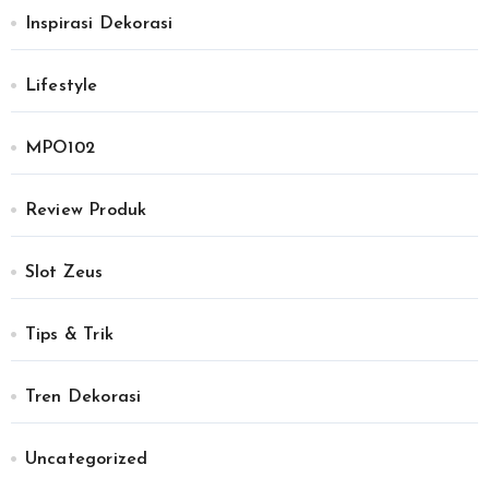
Inspirasi Dekorasi
Lifestyle
MPO102
Review Produk
Slot Zeus
Tips & Trik
Tren Dekorasi
Uncategorized