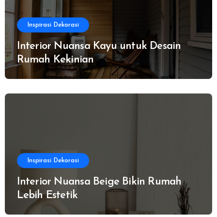
Inspirasi Dekorasi
Interior Nuansa Kayu untuk Desain
Rumah Kekinian
Inspirasi Dekorasi
Interior Nuansa Beige Bikin Rumah
Lebih Estetik