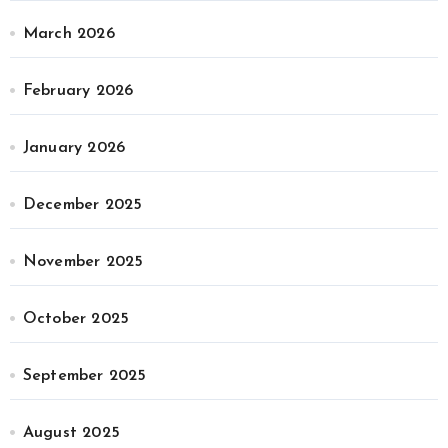
March 2026
February 2026
January 2026
December 2025
November 2025
October 2025
September 2025
August 2025