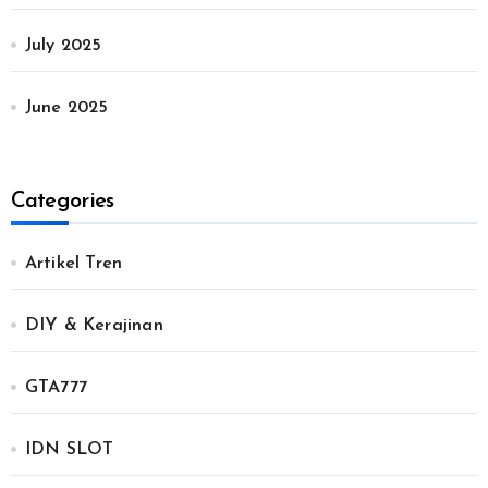
July 2025
June 2025
Categories
Artikel Tren
DIY & Kerajinan
GTA777
IDN SLOT