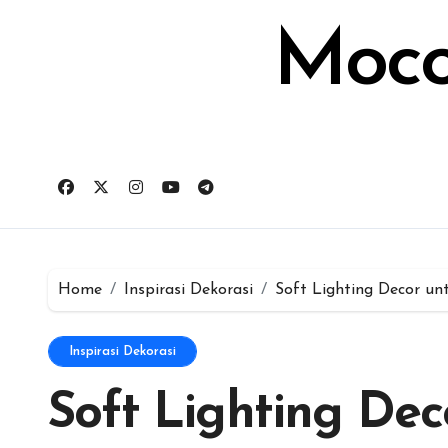
Skip
to
Moco
content
Home
Inspirasi Dekorasi
Soft Lighting Decor u
Inspirasi Dekorasi
Soft Lighting De